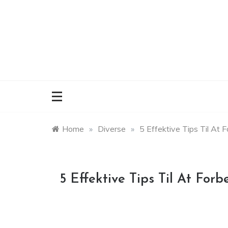
Skip
to
content
Home
»
Diverse
»
5 Effektive Tips Til A
5 Effektive Tips Til At Fo