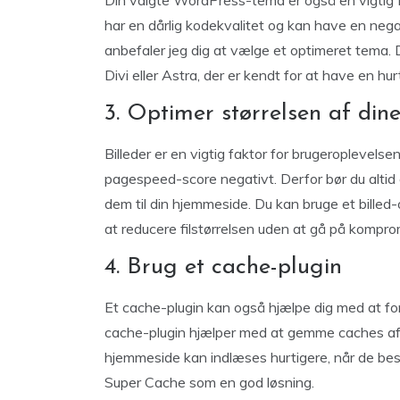
Din valgte WordPress-tema er også en vigtig 
har en dårlig kodekvalitet og kan have en nega
anbefaler jeg dig at vælge et optimeret tema.
Divi eller Astra, der er kendt for at have en hu
3. Optimer størrelsen af dine
Billeder er en vigtig faktor for brugeroplevels
pagespeed-score negativt. Derfor bør du altid o
dem til din hjemmeside. Du kan bruge et billed
at reducere filstørrelsen uden at gå på komprom
4. Brug et cache-plugin
Et cache-plugin kan også hjælpe dig med at f
cache-plugin hjælper med at gemme caches af
hjemmeside kan indlæses hurtigere, når de be
Super Cache som en god løsning.