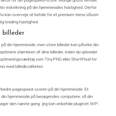
faktor for din pagespeed-score. Mange gratis temaer
tiv indvirkning på din hjemmesides hastighed. Derfor
 Du kan overveje at betale for et premium-tema såsom
rtig loading hastighed.
 billeder
en på din hjemmeside, men store billeder kan påvirke din
ptimere størrelsen af dine billeder, inden du uploader
-optimeringsværktøj som TinyPNG eller ShortPixel for
is med billedkvaliteten.
orbedre pagespeed-scoren på din hjemmeside. Et
 din hjemmeside på besøgendes computere, så din
søger den næste gang. Jeg kan anbefale plugin’et WP-