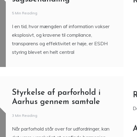
R
5 Min Reading
I en tid, hvor mængden af information vokser
eksplosivt, og kravene til compliance,
transparens og effektivitet er høje, er ESDH
styring blevet en helt central
Styrkelse af parforhold i
Aarhus gennem samtale
D
3 Min Reading
A
Når parforhold står over for udfordringer, kan