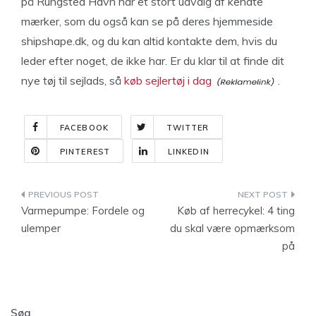
på Rungsted Havn har et stort udvalg af kendte
mærker, som du også kan se på deres hjemmeside
shipshape.dk, og du kan altid kontakte dem, hvis du
leder efter noget, de ikke har. Er du klar til at finde dit
nye tøj til sejlads, så
køb sejlertøj i dag
.
FACEBOOK
TWITTER
PINTEREST
LINKEDIN
Indlægsnavigation
Varmepumpe: Fordele og
Køb af herrecykel: 4 ting
ulemper
du skal være opmærksom
på
Søg