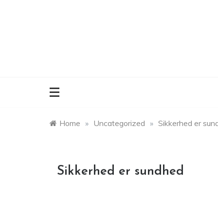
Skip
to
content
Home
»
Uncategorized
»
Sikkerhed er sun
Sikkerhed er sundhed