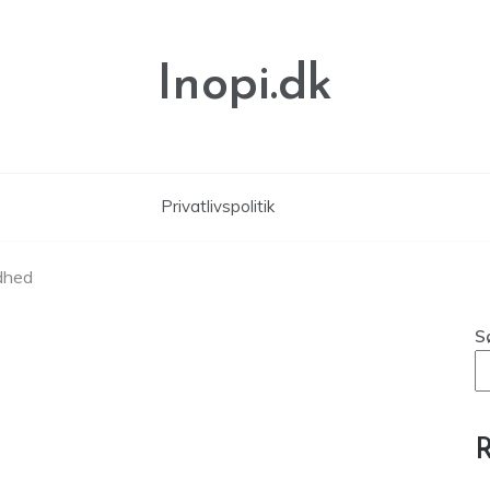
Inopi.dk
Privatlivspolitik
dhed
S
R