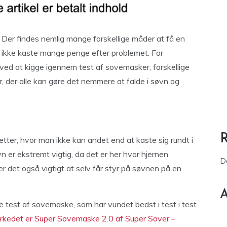
! Der findes nemlig mange forskellige måder at få en
ikke kaste mange penge efter problemet. For
ved at kigge igennem test af sovemasker, forskellige
, der alle kan gøre det nemmere at falde i søvn og
ætter, hvor man ikke kan andet end at kaste sig rundt i
vn er ekstremt vigtig, da det er her hvor hjernen
D
 er det også vigtigt at selv får styr på søvnen på en
A
 test af sovemaske, som har vundet bedst i test i test
kedet er Super Sovemaske 2.0 af Super Sover –