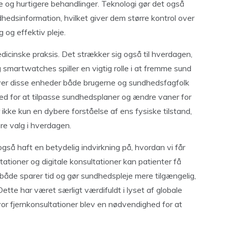
ise og hurtigere behandlinger. Teknologi gør det også
ndhedsinformation, hvilket giver dem større kontrol over
 og effektiv pleje.
icinske praksis. Det strækker sig også til hverdagen,
smartwatches spiller en vigtig rolle i at fremme sund
 giver disse enheder både brugerne og sundhedsfagfolk
ghed for at tilpasse sundhedsplaner og ændre vaner for
ikke kun en dybere forståelse af ens fysiske tilstand,
re valg i hverdagen.
så haft en betydelig indvirkning på, hvordan vi får
tioner og digitale konsultationer kan patienter få
 både sparer tid og gør sundhedspleje mere tilgængelig,
Dette har været særligt værdifuldt i lyset af globale
 fjernkonsultationer blev en nødvendighed for at