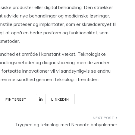
iske produkter eller digital behandling. Den strækker
l at udvikle nye behandlinger og medicinske løsninger.
mstille proteser og implantater, som er skræddersyet til
igt at opnå en bedre pasform og funktionalitet, som
gsmetoder.
sundhed et område i konstant vækst. Teknologiske
ehandlingsmetoder og diagnosticering, men de ændrer
ortsatte innovationer vil vi sandsynligvis se endnu
og fremme sundhed gennem teknologi i fremtiden.
PINTEREST
LINKEDIN
Tryghed og teknologi med Neonate babyalarmer