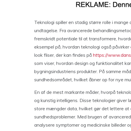
Teknologi spiller en stadig større rolle i mang
undtagelse. Fra avancerede behandlingsmetoder
fremskridt potentiale til at transformere, hv
eksempel på, hvordan teknologi også påvirker 
look fliser, der kan findes på
https://www.dansk
som viser, hvordan design og funktionalitet kan
bygningsindustriens produkter. På samme måde e
sundhedsområdet, hvilket åbner op for nye mu
En af de mest markante måder, hvorpå teknolog
og kunstig intelligens. Disse teknologier giver
store mængder data, hvilket gør det lettere a
sundhedsproblemer. Med brugen af avancerede
analysere symptomer og medicinske billeder o