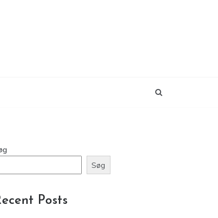
øg
Søg
ecent Posts