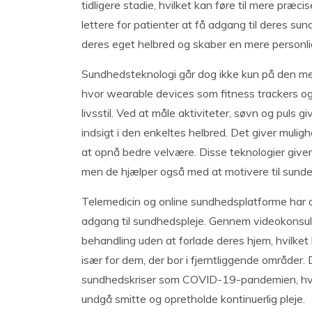
tidligere stadie, hvilket kan føre til mere præc
lettere for patienter at få adgang til deres su
deres eget helbred og skaber en mere personlig
Sundhedsteknologi går dog ikke kun på den med
hvor wearable devices som fitness trackers og 
livsstil. Ved at måle aktiviteter, søvn og puls
indsigt i den enkeltes helbred. Det giver muli
at opnå bedre velvære. Disse teknologier giver 
men de hjælper også med at motivere til sunde
Telemedicin og online sundhedsplatforme har og
adgang til sundhedspleje. Gennem videokonsulta
behandling uden at forlade deres hjem, hvilket
især for dem, der bor i fjerntliggende områder. 
sundhedskriser som COVID-19-pandemien, hvor
undgå smitte og opretholde kontinuerlig pleje.