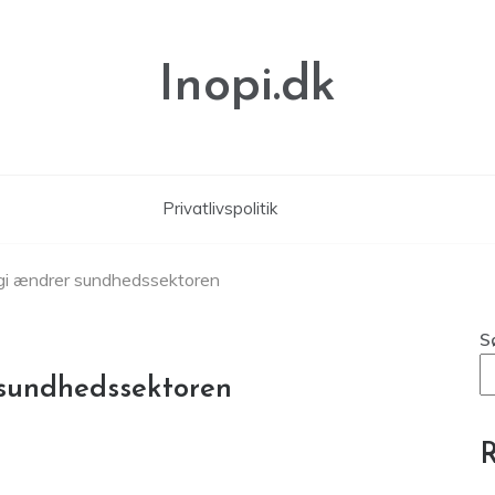
Inopi.dk
Privatlivspolitik
gi ændrer sundhedssektoren
S
sundhedssektoren
R