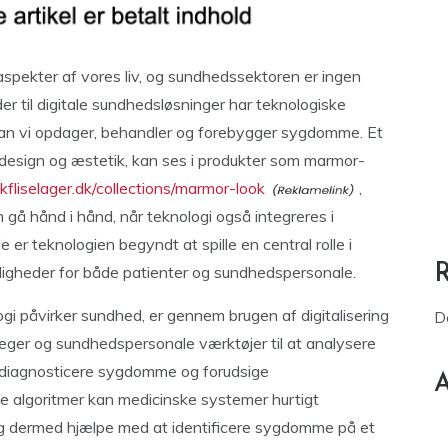
e aspekter af vores liv, og sundhedssektoren er ingen
 til digitale sundhedsløsninger har teknologiske
ordan vi opdager, behandler og forebygger sygdomme. Et
design og æstetik, kan ses i produkter som marmor-
fliselager.dk/collections/marmor-look
,
 gå hånd i hånd, når teknologi også integreres i
r teknologien begyndt at spille en central rolle i
ligheder for både patienter og sundhedspersonale.
i påvirker sundhed, er gennem brugen af digitalisering
D
 læger og sundhedspersonale værktøjer til at analysere
t diagnosticere sygdomme og forudsige
A
 algoritmer kan medicinske systemer hurtigt
g dermed hjælpe med at identificere sygdomme på et